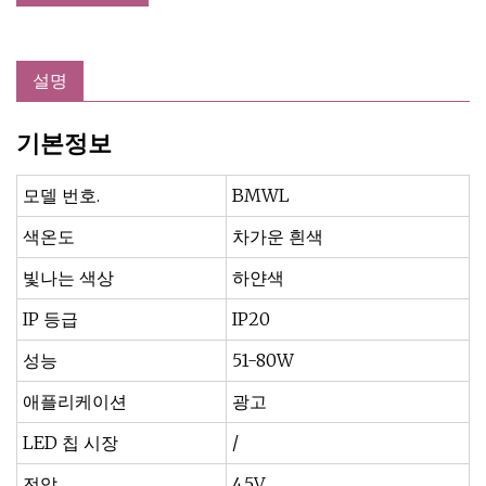
설명
기본정보
모델 번호.
BMWL
색온도
차가운 흰색
빛나는 색상
하얀색
IP 등급
IP20
성능
51-80W
애플리케이션
광고
LED 칩 시장
/
전압
4,5V