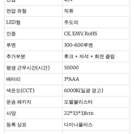
전압 유형
직류
LED형
주도의
인증
CE, EMV, RoHS
루멘
300~600루멘
추가부분
후크 + 자석 + 회전 클립
평생 근무시간(시간)
50000
배터리
3*AAA
색온도(CCT)
6000K(일광 경고)
운송 패키지
도펠블리스터
사양
22*3,5*3,8cm
등록 상표
다이나플러스