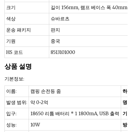
크기
길이 156mm, 램프 베이스 폭 40mm,
색상
슈바르츠
운송 패키지
판지
기원
중국
HS 코드
8513101000
상품 설명
기본정보:
이름:
캠핑 손전등 줌
하다
발생 범위:
약 0~2억
명도
입구:
18650 리튬 배터리 * 1 1800mA, USB 출력
기능
성능:
10W
방수