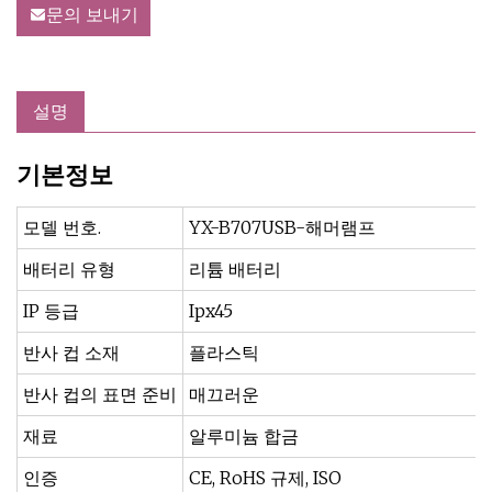
문의 보내기
설명
기본정보
모델 번호.
YX-B707USB-해머램프
배터리 유형
리튬 배터리
IP 등급
Ipx45
반사 컵 소재
플라스틱
반사 컵의 표면 준비
매끄러운
재료
알루미늄 합금
인증
CE, RoHS 규제, ISO